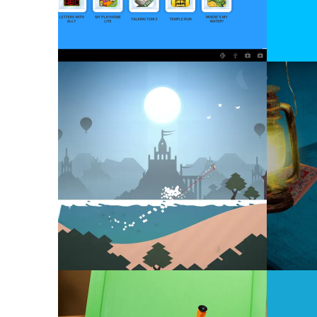
27 MARS 2018
24 NOVE
LA VÉRITABLE HISTOIRE
DICT
DE CASSE NOISETTE 1
ET 2
20 JUILLET 2017
7 JUIN 2
WINDOSILL
MEDE