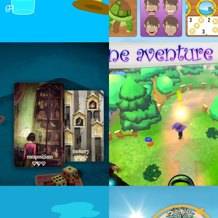
MBRE 2017
17 NOVEMBRE 2017
ÉESMAGIQUES
FLIPACLIP
017
1 JUIN 2017
LIA
INKS