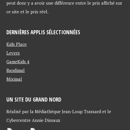
n
e
n
peut donc y a avoir une différence entre le prix affiché sur
o
n
o
u
o
u
ce site et le prix réel.
v
u
v
e
v
e
l
e
l
l
l
l
e
l
e
f
e
f
DERNIÈRES APPLIS SÉLECTIONNÉES
e
f
e
n
e
n
ê
n
ê
t
ê
t
Kids Place
r
t
r
e
r
e
Levers
)
e
)
)
GameKids 4
Bandimal
Miximal
UN SITE DU GRAND NORD
Réalisé par la Médiathèque Jean-Loup Trassard et le
Cybercentre Annie Dissaux