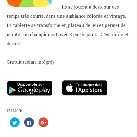
Ils se jouent à deux sur des
temps très courts, dans une ambiance colorée et vintage.
La tablette se transforme en plateau de jeu et permet de
monter un championnat avec 8 participants. C’est drôle et
décalé.
Gratuit (achat intégré)
PARTAGER :
C
C
C
l
l
l
i
i
i
q
q
q
u
u
u