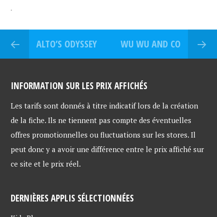
r
r
r
.
p
p
p
a
a
a
r
r
r
t
t
t
a
a
a
g
g
g
ALTO’S ODYSSEY
WU WU AND CO
e
e
e
r
r
r
s
s
s
u
u
u
r
r
r
T
F
G
w
a
o
INFORMATION SUR LES PRIX AFFICHÉS
i
c
o
t
e
g
t
b
l
e
o
e
Les tarifs sont donnés à titre indicatif lors de la création
r
o
+
(
k
(
de la fiche. Ils ne tiennent pas compte des éventuelles
o
(
o
u
o
u
v
u
v
offres promotionnelles ou fluctuations sur les stores. Il
r
v
r
e
r
e
peut donc y a avoir une différence entre le prix affiché sur
d
e
d
a
d
a
n
a
n
ce site et le prix réel.
s
n
s
u
s
u
n
u
n
e
n
e
n
e
n
DERNIÈRES APPLIS SÉLECTIONNÉES
o
n
o
u
o
u
v
u
v
e
v
e