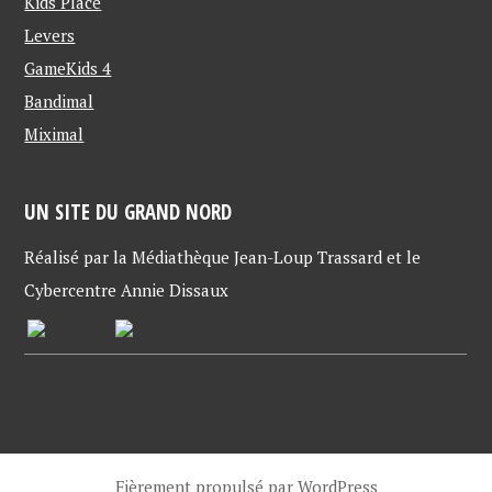
Kids Place
l
e
l
l
l
l
e
l
e
Levers
f
e
f
e
f
e
GameKids 4
n
e
n
ê
n
ê
t
ê
t
Bandimal
r
t
r
e
r
e
Miximal
)
e
)
)
UN SITE DU GRAND NORD
Réalisé par la Médiathèque Jean-Loup Trassard et le
Cybercentre Annie Dissaux
Fièrement propulsé par WordPress