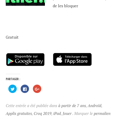
de les bloquer
Gratuit
PARTAGER :
C
C
C
l
l
l
i
i
i
q
q
q
u
u
u
e
e
e
Cette entrée a été publiée dans
à partir de 7 ans
,
Androïd
,
z
z
z
p
p
p
Applis gratuites
,
Croq 2019
,
iPad
,
Jouer
. Marquer le
permalien
o
o
o
u
u
u