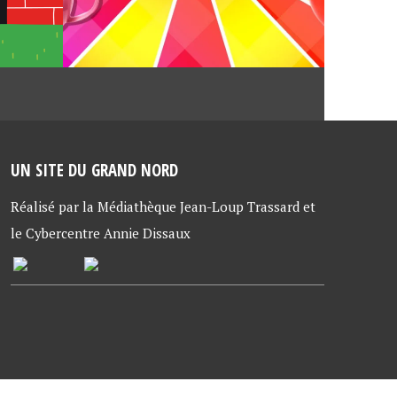
UN SITE DU GRAND NORD
Réalisé par la Médiathèque Jean-Loup Trassard et
le Cybercentre Annie Dissaux