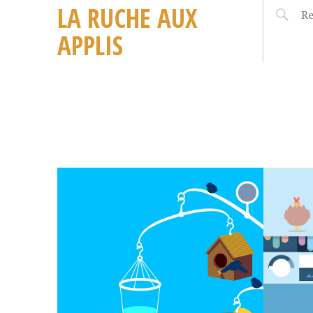
LA RUCHE AUX
APPLIS
4 AVRIL 2019
4 AVRIL 
BANDIMAL
MIXI